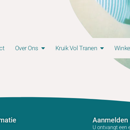
ct
Over Ons
Kruik Vol Tranen
Winke
rmatie
Aanmelden 
U ontvangt een 