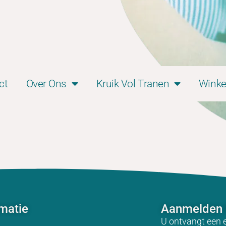
ct
Over Ons
Kruik Vol Tranen
Winke
rmatie
Aanmelden 
U ontvangt een 