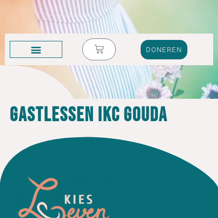
DONEREN
KRUIK VOL TRANEN
gastlessen IKC Gouda