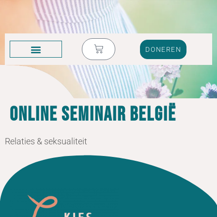
DONEREN
KRUIK VOL TRANEN
online seminair België
Relaties & seksualiteit