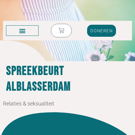
DONEREN
KRUIK VOL TRANEN
spreekbeurt
Alblasserdam
Relaties & seksualiteit