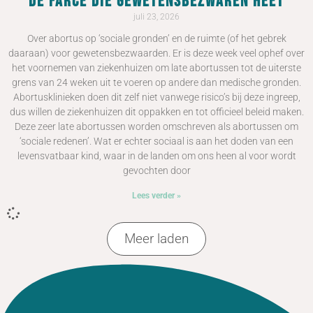
De farce die gewetensbezwaren heet
juli 23, 2026
Over abortus op ‘sociale gronden’ en de ruimte (of het gebrek
daaraan) voor gewetensbezwaarden. Er is deze week veel ophef over
het voornemen van ziekenhuizen om late abortussen tot de uiterste
grens van 24 weken uit te voeren op andere dan medische gronden.
Abortusklinieken doen dit zelf niet vanwege risico’s bij deze ingreep,
dus willen de ziekenhuizen dit oppakken en tot officieel beleid maken.
Deze zeer late abortussen worden omschreven als abortussen om
‘sociale redenen’. Wat er echter sociaal is aan het doden van een
levensvatbaar kind, waar in de landen om ons heen al voor wordt
gevochten door
Lees verder »
Meer laden