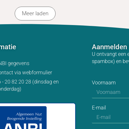
Meer laden
rmatie
Aanmelden 
U ontvangt een 
spambox) en be
NBI gegevens
ntact via webformulier
 - 20 82 20 28 (dinsdag en
Voornaam
onderdag)
E-mail