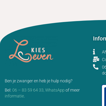
Info
A
Co
06
d
Ben je zwanger en heb je hulp nodig?
Bel:
06 – 83 59 64 33,
WhatsApp
of meer
informatie
.