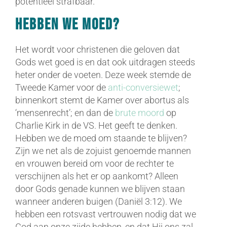
potentieel strafbaar.
Hebben we moed?
Het wordt voor christenen die geloven dat
Gods wet goed is en dat ook uitdragen steeds
heter onder de voeten. Deze week stemde de
Tweede Kamer voor de
anti-conversiewet
;
binnenkort stemt de Kamer over abortus als
‘mensenrecht’; en dan de
brute moord
op
Charlie Kirk in de VS. Het geeft te denken.
Hebben we de moed om staande te blijven?
Zijn we net als de zojuist genoemde mannen
en vrouwen bereid om voor de rechter te
verschijnen als het er op aankomt? Alleen
door Gods genade kunnen we blijven staan
wanneer anderen buigen (Daniël 3:12). We
hebben een rotsvast vertrouwen nodig dat we
God aan onze zijde hebben, en dat Hij ons zal