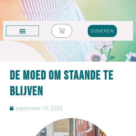
DONEREN
KRUIK VOL TRANEN
De moed om staande te
blijven
september 15, 2025