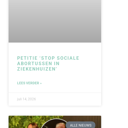
PETITIE ‘STOP SOCIALE
ABORTUSSEN IN
ZIEKENHUIZEN’
LEES VERDER »
juli 14, 2026
ALLE NIEUWS