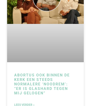
ABORTUS OOK BINNEN DE
KERK EEN STEEDS
NORMALERE ‘NOODREM’:
“ER IS GLASHARD TEGEN
MIJ GELOGEN”
LEES VERDER »