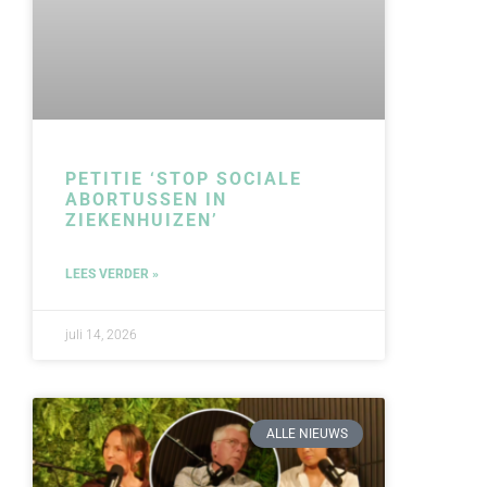
PETITIE ‘STOP SOCIALE
ABORTUSSEN IN
ZIEKENHUIZEN’
LEES VERDER »
juli 14, 2026
ALLE NIEUWS