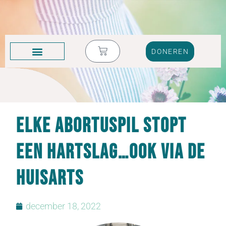
DONEREN
KRUIK VOL TRANEN
Elke abortuspil stopt
een hartslag…ook via de
huisarts
december 18, 2022