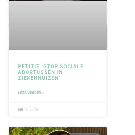
PETITIE ‘STOP SOCIALE
ABORTUSSEN IN
ZIEKENHUIZEN’
LEES VERDER »
juli 14, 2026