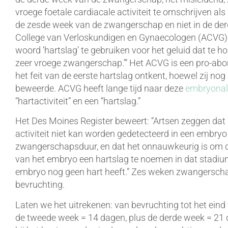
vroege foetale cardiacale activiteit te omschrijven als
de zesde week van de zwangerschap en niet in de der
College van Verloskundigen en Gynaecologen (ACVG) ‘
woord ‘hartslag’ te gebruiken voor het geluid dat te hor
zeer vroege zwangerschap.’” Het ACVG is een pro-abo
het feit van de eerste hartslag ontkent, hoewel zij nog
beweerde. ACVG heeft lange tijd naar deze
embryonale
“hartactiviteit” en een “hartslag.”
Het Des Moines Register beweert: “Artsen zeggen dat 
activiteit niet kan worden gedetecteerd in een embry
zwangerschapsduur, en dat het onnauwkeurig is om de
van het embryo een hartslag te noemen in dat stadi
embryo nog geen hart heeft.” Zes weken zwangerscha
bevruchting.
Laten we het uitrekenen: van bevruchting tot het eind
de tweede week = 14 dagen, plus de derde week = 21