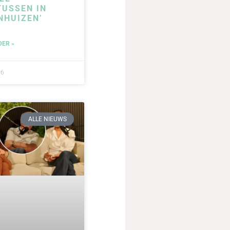
USSEN IN
NHUIZEN’
DER »
26
ALLE NIEUWS