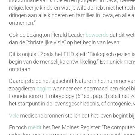
indoctrinatie van kinderen en jongeren in Iowa,” beweer
religie, leer je kinderen wat je wilt. Je hebt niet het re
dringen aan alle kinderen en families in Iowa, en alle
ontnemen.”
Ook de Lexington Herald Leader
beweerde
dat dit wet
dan de “christelijke visie” op het begin van leven.
Dit is onjuist. Zoals het EHD stelt: “Biologisch gezien 
begin van de menselijke ontwikkeling.” Een uniek men
ontstaan.
Daarbij stelde het tijdschrift Nature in het nummer va
zoogdieren
begint
wanneer een spermacel een eicel bi
e
Foundations of Embryology (6
ed., pag. 3) stelt net
het startpunt in de levensgeschiedenis, of ontogenie, v
Vele
medische bronnen stellen dat het leven begint bij
En toch
meldt
het Des Moines Register: “De computer-
video laat een spermacel zien die naar een eicel zwemt