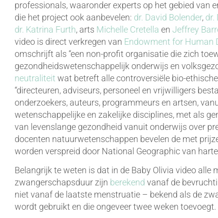
professionals, waaronder experts op het gebied van e
die het project ook aanbevelen:
dr. David Bolender
,
dr.
dr. Katrina Furth
, arts
Michelle Cretella
en
Jeffrey Bar
video is direct verkregen van
Endowment for Human 
omschrijft als “een non-profit organisatie die zich toe
gezondheidswetenschappelijk onderwijs en volksgez
neutraliteit
wat betreft alle controversiële bio-ethische
“directeuren, adviseurs, personeel en vrijwilligers bes
onderzoekers, auteurs, programmeurs en artsen, vanu
wetenschappelijke en zakelijke disciplines, met als g
van levenslange gezondheid vanuit onderwijs over pr
docenten natuurwetenschappen bevelen de met prijze
worden verspreid door National Geographic van harte
Belangrijk te weten is dat in de Baby Olivia video all
zwangerschapsduur zijn
berekend
vanaf de bevruchti
niet vanaf de laatste menstruatie – bekend als de z
wordt gebruikt en die ongeveer twee weken toevoegt.