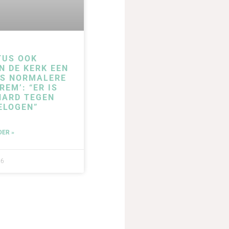
TUS OOK
N DE KERK EEN
DS NORMALERE
REM’: “ER IS
HARD TEGEN
ELOGEN”
DER »
26