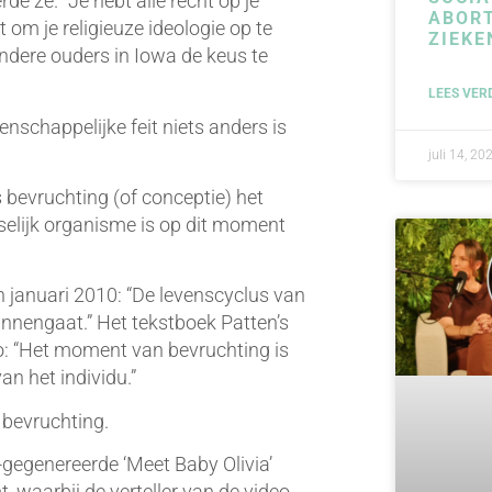
de ze. “Je hebt alle recht op je
ABORT
cht om je religieuze ideologie op te
ZIEKE
 andere ouders in Iowa de keus te
LEES VER
enschappelijke feit niets anders is
juli 14, 20
is bevruchting (of conceptie) het
selijk organisme is op dit moment
n januari 2010: “De levenscyclus van
nnengaat.” Het tekstboek Patten’s
 zo: “Het moment van bevruchting is
an het individu.”
 bevruchting.
gegenereerde ‘Meet Baby Olivia’
, waarbij de verteller van de video