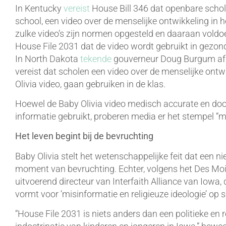
In Kentucky
vereist
House Bill 346 dat openbare schol
school, een video over de menselijke ontwikkeling i
zulke video’s zijn normen opgesteld en daaraan voldo
House File 2031 dat de video wordt gebruikt in gezon
In North Dakota
tekende
gouverneur Doug Burgum afge
vereist dat scholen een video over de menselijke ontw
Olivia video, gaan gebruiken in de klas.
Hoewel de Baby Olivia video medisch accurate en do
informatie gebruikt, proberen media er het stempel “mi
Het leven begint bij de bevruchting
Baby Olivia stelt het wetenschappelijke feit dat een n
moment van bevruchting. Echter, volgens het Des Moi
uitvoerend directeur van Interfaith Alliance van Iowa
vormt voor ‘misinformatie en religieuze ideologie’ op s
“House File 2031 is niets anders dan een politieke e