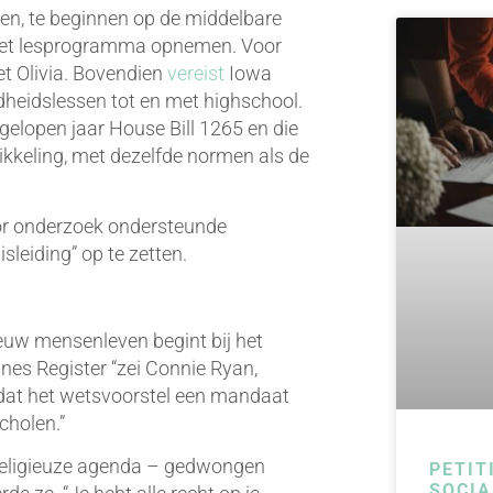
en, te beginnen op de middelbare
n het lesprogramma opnemen. Voor
et Olivia. Bovendien
vereist
Iowa
dheidslessen tot en met highschool.
lopen jaar House Bill 1265 en die
ikkeling, met dezelfde normen als de
or onderzoek ondersteunde
sleiding” op te zetten.
ieuw mensenleven begint bij het
nes Register “zei Connie Ryan,
, dat het wetsvoorstel een mandaat
cholen.”
n religieuze agenda – gedwongen
PETIT
SOCIA