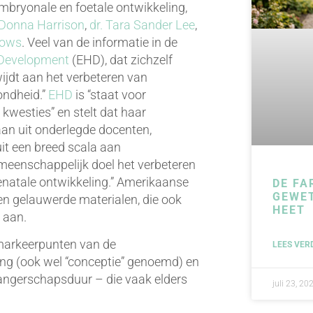
mbryonale en foetale ontwikkeling,
 Donna Harrison
,
dr. Tara Sander Lee
,
rows
. Veel van de informatie in de
Development
(EHD), dat zichzelf
wijdt aan het verbeteren van
ondheid.”
EHD
is “staat voor
 kwesties” en stelt dat haar
taan uit onderlegde docenten,
it een breed scala aan
emeenschappelijk doel het verbeteren
enatale ontwikkeling.” Amerikaanse
DE FA
GEWE
n gelauwerde materialen, die ook
HEET
 aan.
e markeerpunten van de
LEES VER
ng (ook wel “conceptie” genoemd) en
wangerschapsduur – die vaak elders
juli 23, 20