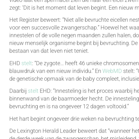
zegt: ‘Dit is het moment dat leven begint. Een nieuw m
Het Register beweert: “Niet alle bevruchte eicellen n
voor een succesvolle zwangerschap.” Hoewel het waar i
innestelen of de volle negen maanden zullen halen, doe
nieuw menselijk organisme begint bij bevruchting. De 
bestaan van dat leven niet teniet.
EHD
stelt
: “De zygote… heeft 46 unieke chromosomen 
blauwdruk van een nieuw individu.” En
WebMD
stelt:
de genetische opmaak van de baby compleet, inclusief 
Daarbij
stelt
EHD: “Innesteling is het proces waarbij he
binnenwand van de baarmoeder hecht. De innesteling
bevruchting en is na ongeveer 12 dagen voltooid.”
Het hart begint ongeveer drie weken na bevruchting t
De Lexington Herald Leader beweert dat “wanneer het 
de derde week van de zwangerschap, het misleidend, 