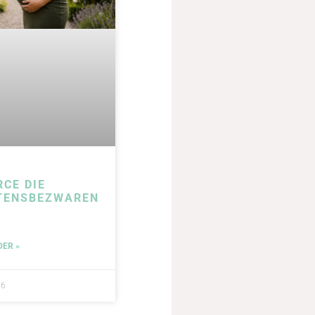
RCE DIE
TENSBEZWAREN
DER »
26