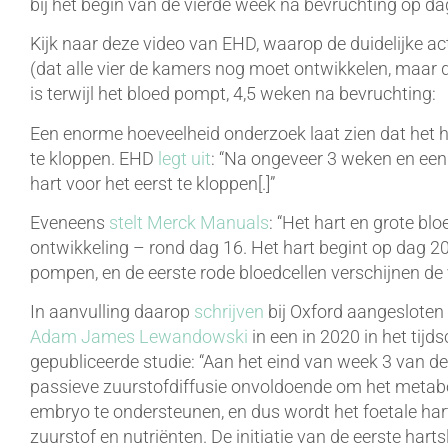
bij het begin van de vierde week na bevruchting op da
Kijk naar deze video van EHD, waarop de duidelijke act
(dat alle vier de kamers nog moet ontwikkelen, maar de
is terwijl het bloed pompt, 4,5 weken na bevruchting:
Een enorme hoeveelheid onderzoek laat zien dat het 
te kloppen. EHD
legt uit
: “Na ongeveer 3 weken en een
hart voor het eerst te kloppen[.]”
Eveneens
stelt Merck Manuals
: “Het hart en grote b
ontwikkeling – rond dag 16. Het hart begint op dag 2
pompen, en de eerste rode bloedcellen verschijnen de
In aanvulling daarop
schrijven
bij Oxford aangeslote
Adam James Lewandowski
in een in 2020 in het tijd
gepubliceerde studie: “Aan het eind van week 3 van
passieve zuurstofdiffusie onvoldoende om het metab
embryo te ondersteunen, en dus wordt het foetale hart
zuurstof en nutriënten. De initiatie van de eerste harts