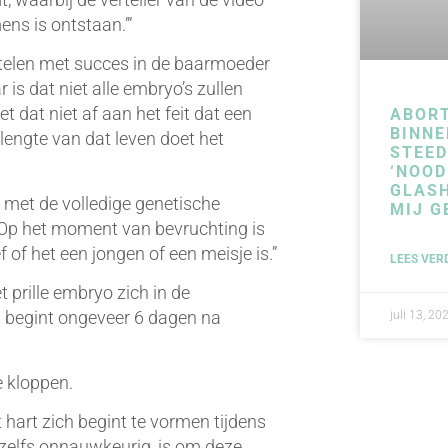
ens is ontstaan.’”
estelen met succes in de baarmoeder
s dat niet alle embryo’s zullen
t dat niet af aan het feit dat een
ABOR
BINNE
lengte van dat leven doet het
STEE
‘NOOD
GLAS
met de volledige genetische
MIJ G
 “Op het moment van bevruchting is
of het een jongen of een meisje is.”
LEES VER
t prille embryo zich in de
 begint ongeveer 6 dagen na
juli 13, 20
e kloppen.
hart zich begint te vormen tijdens
zelfs onnauwkeurig, is om deze