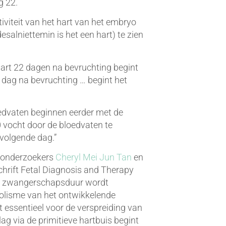
g 22.
iviteit van het hart van het embryo
salniettemin is het een hart) te zien
hart 22 dagen na bevruchting begint
 dag na bevruchting … begint het
loedvaten beginnen eerder met de
0 vocht door de bloedvaten te
 volgende dag.”
n onderzoekers
Cheryl Mei Jun Tan
en
schrift Fetal Diagnosis and Therapy
 de zwangerschapsduur wordt
olisme van het ontwikkelende
 essentieel voor de verspreiding van
lag via de primitieve hartbuis begint