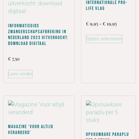
Internationale Pro-
Life vlag
€
9,95
-
€
19,95
Informatiegids
zwangerschapsafbreking in
Nederland 2023 uitverkocht:
Opties selecteren
download digitaal
€
7,50
Lees verder
Magazine ‘Voor altijd
veranderd’
Opvouwbare paraplu