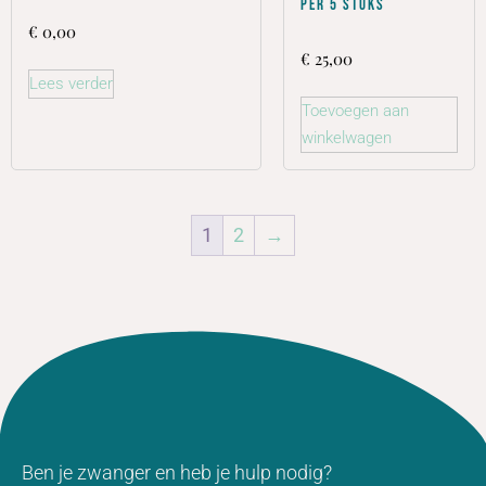
per 5 stuks
€
0,00
€
25,00
Lees verder
Toevoegen aan
winkelwagen
1
2
→
Ben je zwanger en heb je hulp nodig?