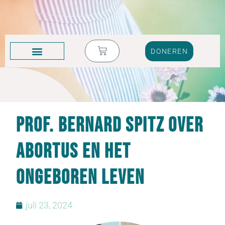
DONEREN
KRUIK VOL TRANEN
Prof. Bernard Spitz over
abortus en het
ongeboren leven
juli 23, 2024