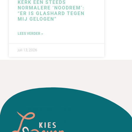
KERK EEN STEEDS
NORMALERE ‘NOODREM’:
“ER IS GLASHARD TEGEN
MIJ GELOGEN”
LEES VERDER »
juli 13, 2026