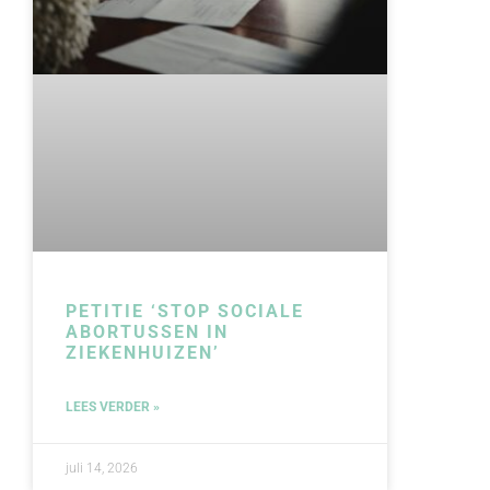
PETITIE ‘STOP SOCIALE
ABORTUSSEN IN
ZIEKENHUIZEN’
LEES VERDER »
juli 14, 2026