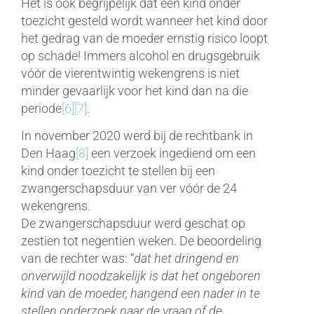
Het is ook begrijpelijk dat een kind onder
toezicht gesteld wordt wanneer het kind door
het gedrag van de moeder ernstig risico loopt
op schade! Immers alcohol en drugsgebruik
vóór de vierentwintig wekengrens is niet
minder gevaarlijk voor het kind dan na die
periode
[6]
[7]
.
In november 2020 werd bij de rechtbank in
Den Haag
[8]
een verzoek ingediend om een
kind onder toezicht te stellen bij een
zwangerschapsduur van ver vóór de 24
wekengrens.
De zwangerschapsduur werd geschat op
zestien tot negentien weken. De beoordeling
van de rechter was: “
dat het dringend en
onverwijld noodzakelijk is dat het ongeboren
kind van de moeder, hangend een nader in te
stellen onderzoek naar de vraag of de