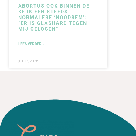
ABORTUS OOK BINNEN DE
KERK EEN STEEDS
NORMALERE ‘NOODREM’:
“ER IS GLASHARD TEGEN
MIJ GELOGEN”
LEES VERDER »
juli 13, 2026