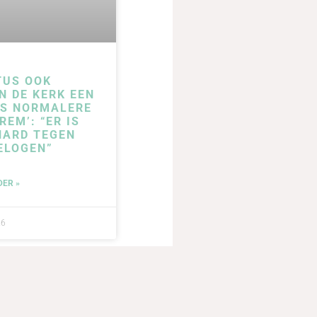
TUS OOK
N DE KERK EEN
DS NORMALERE
REM’: “ER IS
HARD TEGEN
ELOGEN”
DER »
26