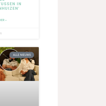
USSEN IN
NHUIZEN’
DER »
26
ALLE NIEUWS