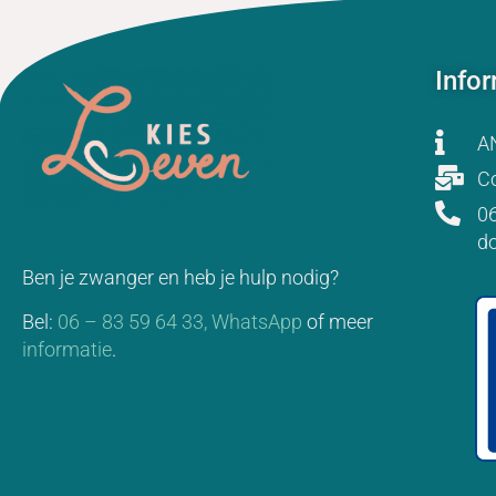
Info
A
Co
06
d
Ben je zwanger en heb je hulp nodig?
Bel:
06 – 83 59 64 33,
WhatsApp
of meer
informatie
.