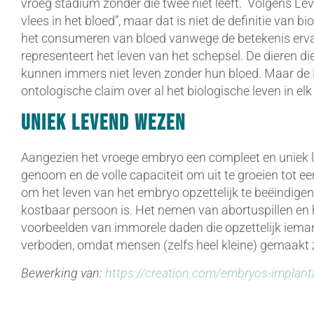
vroeg stadium zonder die twee niet leeft. Volgens Levi
vlees in het bloed”, maar dat is niet de definitie van bi
het consumeren van bloed vanwege de betekenis ervan
representeert het leven van het schepsel. De dieren 
kunnen immers niet leven zonder hun bloed. Maar de 
ontologische claim over al het biologische leven in el
Uniek levend wezen
Aangezien het vroege embryo een compleet en uniek 
genoom en de volle capaciteit om uit te groeien tot e
om het leven van het embryo opzettelijk te beëindigen
kostbaar persoon is. Het nemen van abortuspillen en 
voorbeelden van immorele daden die opzettelijk iema
verboden, omdat mensen (zelfs heel kleine) gemaakt z
Bewerking van:
https://creation.com/embryos-implant