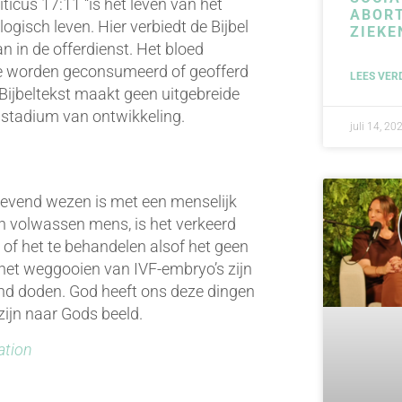
ticus 17:11 “is het leven van het
ABORT
ologisch leven. Hier verbiedt de Bijbel
ZIEKE
 in de offerdienst. Het bloed
die worden geconsumeerd of geofferd
LEES VER
Bijbeltekst maakt geen uitgebreide
k stadium van ontwikkeling.
juli 14, 20
levend wezen is met een menselijk
en volwassen mens, is het verkeerd
 of het te behandelen alsof het geen
het weggooien van IVF-embryo’s zijn
nd doden. God heeft ons deze dingen
ijn naar Gods beeld.
ation