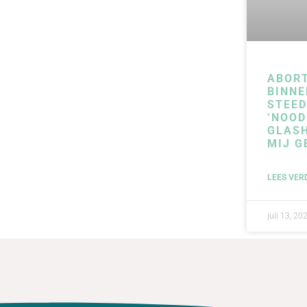
ABOR
BINNE
STEE
‘NOOD
GLAS
MIJ G
LEES VER
juli 13, 20