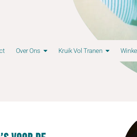
ct
Over Ons
Kruik Vol Tranen
Winke