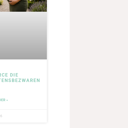
RCE DIE
TENSBEZWAREN
DER »
26