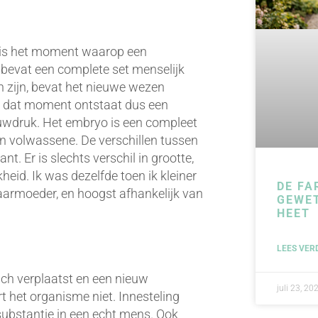
g is het moment waarop een
bevat een complete set menselijk
zijn, bevat het nieuwe wezen
 dat moment ontstaat dus een
auwdruk. Het embryo is een compleet
n volwassene. De verschillen tussen
t. Er is slechts verschil in grootte,
eid. Ik was dezelfde toen ik kleiner
DE FA
baarmoeder, en hoogst afhankelijk van
GEWE
HEET
LEES VER
ich verplaatst en een nieuw
juli 23, 20
t het organisme niet. Innesteling
substantie in een echt mens. Ook