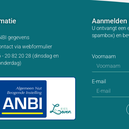
rmatie
Aanmelden 
U ontvangt een 
spambox) en be
NBI gegevens
ntact via webformulier
 - 20 82 20 28 (dinsdag en
Voornaam
onderdag)
E-mail