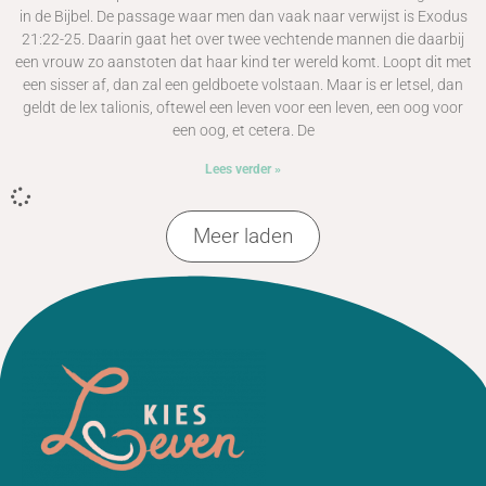
in de Bijbel. De passage waar men dan vaak naar verwijst is Exodus
21:22-25. Daarin gaat het over twee vechtende mannen die daarbij
een vrouw zo aanstoten dat haar kind ter wereld komt. Loopt dit met
een sisser af, dan zal een geldboete volstaan. Maar is er letsel, dan
geldt de lex talionis, oftewel een leven voor een leven, een oog voor
een oog, et cetera. De
Lees verder »
Meer laden