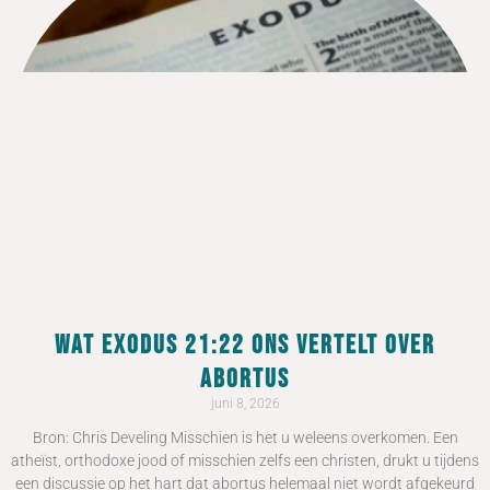
Wat Exodus 21:22 ons vertelt over
abortus
juni 8, 2026
Bron: Chris Develing Misschien is het u weleens overkomen. Een
atheïst, orthodoxe jood of misschien zelfs een christen, drukt u tijdens
een discussie op het hart dat abortus helemaal niet wordt afgekeurd