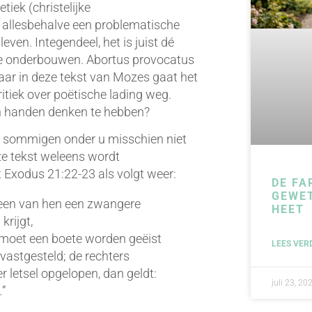
iek (christelijke
 allesbehalve een problematische
ven. Integendeel, het is juist dé
ls te onderbouwen. Abortus provocatus
maar in deze tekst van Mozes gaat het
ritiek over poëtische lading weg.
 in handen denken te hebben?
ie sommigen onder u misschien niet
ze tekst weleens wordt
t Exodus 21:22-23 als volgt weer:
DE FA
GEWE
 een van hen een zwangere
HEET
krijgt,
 moet een boete worden geëist
LEES VER
astgesteld; de rechters
r letsel opgelopen, dan geldt:
juli 23, 20
…”