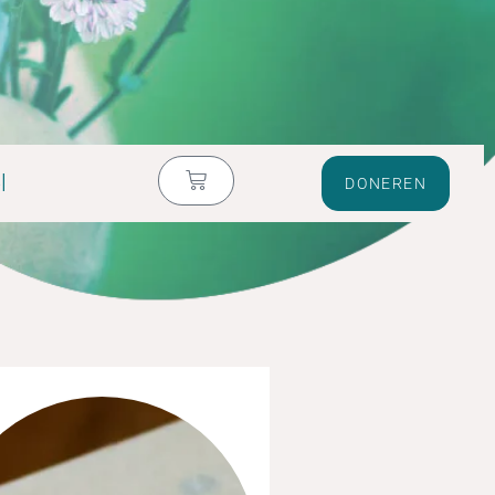
l
DONEREN