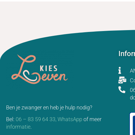
Info
A
Co
06
d
Ben je zwanger en heb je hulp nodig?
Bel:
06 – 83 59 64 33,
WhatsApp
of meer
informatie
.