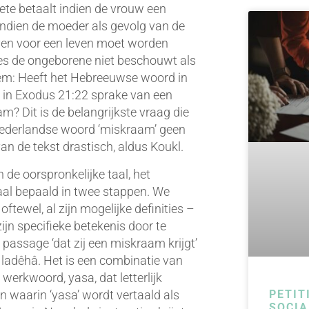
ete betaalt indien de vrouw een
indien de moeder als gevolg van de
leven voor een leven moet worden
zes de ongeborene niet beschouwt als
eem: Heeft het Hebreeuwse woord in
r in Exodus 21:22 sprake van een
m? Dit is de belangrijkste vraag die
t Nederlandse woord ‘miskraam’ geen
an de tekst drastisch, aldus Koukl.
de oorspronkelijke taal, het
aal bepaald in twee stappen. We
ftewel, al zijn mogelijke definities –
ijn specifieke betekenis door te
e passage ‘dat zij een miskraam krijgt’
ladêhâ. Het is een combinatie van
erkwoord, yasa, dat letterlijk
ten waarin ‘yasa’ wordt vertaald als
PETIT
SOCIA