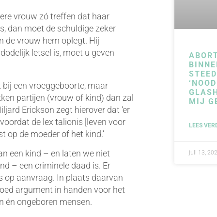
re vrouw zó treffen dat haar
is, dan moet de schuldige zeker
an de vrouw hem oplegt. Hij
dodelijk letsel is, moet u geven
ABOR
BINNE
STEE
‘NOOD
t bij een vroeggeboorte, maar
GLAS
ken partijen (vrouw of kind) dan zal
MIJ G
ljard Erickson zegt hierover dat ‘er
 voordat de lex talionis [leven voor
LEES VER
st op de moeder of het kind.’
an een kind – en laten we niet
juli 13, 20
nd – een criminele daad is. Er
s op aanvraag. In plaats daarvan
goed argument in handen voor het
ren én ongeboren mensen.