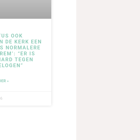
TUS OOK
N DE KERK EEN
DS NORMALERE
REM’: “ER IS
HARD TEGEN
ELOGEN”
DER »
26