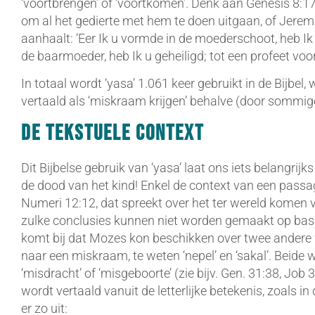
‘voortbrengen’ of ‘voortkomen’. Denk aan Genesis 8:17
om al het gedierte met hem te doen uitgaan, of Jeremia
aanhaalt: ‘Eer Ik u vormde in de moederschoot, heb Ik
de baarmoeder, heb Ik u geheiligd; tot een profeet voor
In totaal wordt ‘yasa’ 1.061 keer gebruikt in de Bijbel
vertaald als ‘miskraam krijgen’ behalve (door sommi
De tekstuele context
Dit Bijbelse gebruik van ‘yasa’ laat ons iets belangrijk
de dood van het kind! Enkel de context van een passag
Numeri 12:12, dat spreekt over het ter wereld komen
zulke conclusies kunnen niet worden gemaakt op basis
komt bij dat Mozes kon beschikken over twee andere
naar een miskraam, te weten ‘nepel’ en ‘sakal’. Beide
‘misdracht’ of ‘misgeboorte’ (zie bijv. Gen. 31:38, Job
wordt vertaald vanuit de letterlijke betekenis, zoals in
er zo uit: