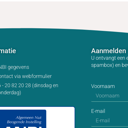
rmatie
Aanmelden 
U ontvangt een 
spambox) en be
NBI gegevens
ntact via webformulier
 - 20 82 20 28 (dinsdag en
Voornaam
onderdag)
E-mail