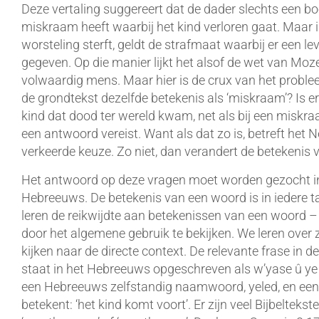
Deze vertaling suggereert dat de dader slechts een bo
miskraam heeft waarbij het kind verloren gaat. Maar 
worsteling sterft, geldt de strafmaat waarbij er een 
gegeven. Op die manier lijkt het alsof de wet van Mo
volwaardig mens. Maar hier is de crux van het probl
de grondtekst dezelfde betekenis als ‘miskraam’? Is e
kind dat dood ter wereld kwam, net als bij een miskraa
een antwoord vereist. Want als dat zo is, betreft he
verkeerde keuze. Zo niet, dan verandert de betekenis v
Het antwoord op deze vragen moet worden gezocht in 
Hebreeuws. De betekenis van een woord is in iedere t
leren de reikwijdte aan betekenissen van een woord – o
door het algemene gebruik te bekijken. We leren over z
kijken naar de directe context. De relevante frase in d
staat in het Hebreeuws opgeschreven als w’yase û ye 
een Hebreeuws zelfstandig naamwoord, yeled, en een w
betekent: ‘het kind komt voort’. Er zijn veel Bijbelteks