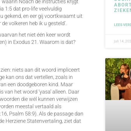
 waarin Noach de instructies krijgt
ABORT
 1:5 dat pro-life veelvuldig
ZIEKE
 u gekend, en eer gij voortkwaamt uit
 de volkeren heb ik u gesteld’.
LEES VER
, waarvan het niet één keer wordt
gen) in Exodus 21. Waarom is dat?
juli 14, 20
s zien: niets aan dit woord impliceert
e kan ons dat vertellen, zoals in
 van een doodgeboren kind. Maar
 van het woord ‘yasa’ alleen. Daar
 woorden die wél kunnen verwijzen
 worden meestal vertaald als
 3:16, Psalm 58:9). Als de passage dan
 de Herziene Statenvertaling, ziet dat