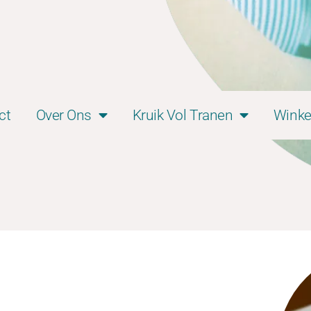
ct
Over Ons
Kruik Vol Tranen
Winke