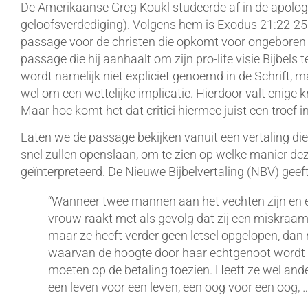
De Amerikaanse Greg Koukl studeerde af in de apologet
geloofsverdediging). Volgens hem is Exodus 21:22-25
passage voor de christen die opkomt voor ongeboren le
passage die hij aanhaalt om zijn pro-life visie Bijbe
wordt namelijk niet expliciet genoemd in de Schrift, 
wel om een wettelijke implicatie. Hierdoor valt enige k
Maar hoe komt het dat critici hiermee juist een troef
Laten we de passage bekijken vanuit een vertaling d
snel zullen openslaan, om te zien op welke manier de
geïnterpreteerd. De Nieuwe Bijbelvertaling (NBV) geef
“Wanneer twee mannen aan het vechten zijn en
vrouw raakt met als gevolg dat zij een miskraam 
maar ze heeft verder geen letsel opgelopen, dan
waarvan de hoogte door haar echtgenoot wordt v
moeten op de betaling toezien. Heeft ze wel ande
een leven voor een leven, een oog voor een oog, 