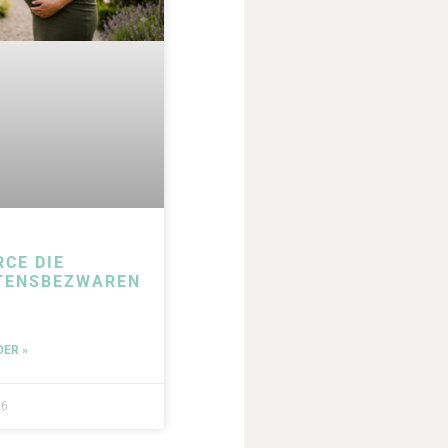
RCE DIE
TENSBEZWAREN
DER »
26