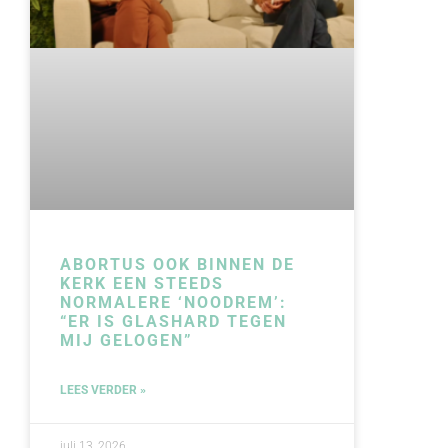
ABORTUS OOK BINNEN DE
KERK EEN STEEDS
NORMALERE ‘NOODREM’:
“ER IS GLASHARD TEGEN
MIJ GELOGEN”
LEES VERDER »
juli 13, 2026