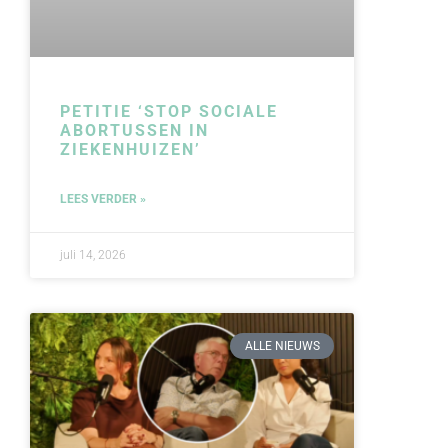
PETITIE ‘STOP SOCIALE
ABORTUSSEN IN
ZIEKENHUIZEN’
LEES VERDER »
juli 14, 2026
ALLE NIEUWS