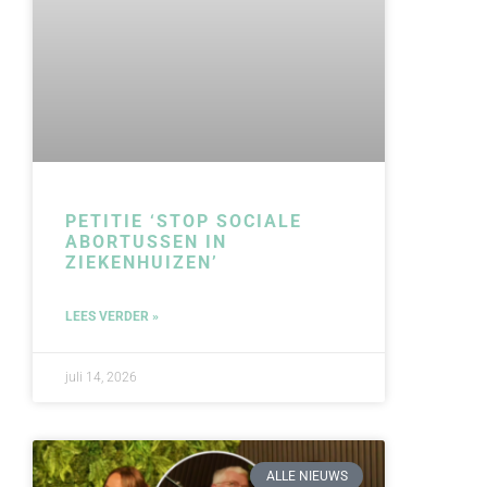
PETITIE ‘STOP SOCIALE
ABORTUSSEN IN
ZIEKENHUIZEN’
LEES VERDER »
juli 14, 2026
ALLE NIEUWS