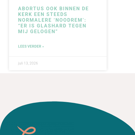
ABORTUS OOK BINNEN DE
KERK EEN STEEDS
NORMALERE ‘NOODREM’:
“ER IS GLASHARD TEGEN
MIJ GELOGEN”
LEES VERDER »
juli 13, 2026