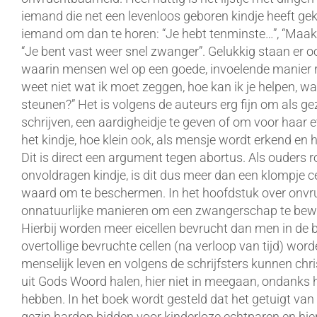
iemand die net een levenloos geboren kindje heeft gekre
iemand om dan te horen: “Je hebt tenminste…”, “Maak j
“Je bent vast weer snel zwanger”. Gelukkig staan er o
waarin mensen wel op een goede, invoelende manier re
weet niet wat ik moet zeggen, hoe kan ik je helpen, wat
steunen?” Het is volgens de auteurs erg fijn om als g
schrijven, een aardigheidje te geven of om voor haar et
het kindje, hoe klein ook, als mensje wordt erkend en
Dit is direct een argument tegen abortus. Als ouders 
onvoldragen kindje, is dit dus meer dan een klompje c
waard om te beschermen. In het hoofdstuk over onvr
onnatuurlijke manieren om een zwangerschap te bewer
Hierbij worden meer eicellen bevrucht dan men in de
overtollige bevruchte cellen (na verloop van tijd) worde
menselijk leven en volgens de schrijfsters kunnen chr
uit Gods Woord halen, hier niet in meegaan, ondanks h
hebben. In het boek wordt gesteld dat het getuigt van 
gezin hardop bidden voor kinderloze echtparen en hi