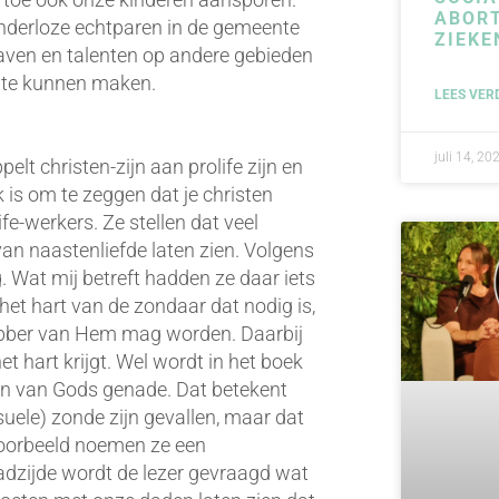
ABORT
inderloze echtparen in de gemeente
ZIEKE
gaven en talenten op andere gebieden
nte kunnen maken.
LEES VER
juli 14, 20
lt christen-zijn aan prolife zijn en
is om te zeggen dat je christen
life-werkers. Ze stellen dat veel
 van naastenliefde laten zien. Volgens
Wat mij betreft hadden ze daar iets
het hart van de zondaar dat nodig is,
ebber van Hem mag worden. Daarbij
 hart krijgt. Wel wordt in het boek
ijn van Gods genade. Dat betekent
uele) zonde zijn gevallen, maar dat
voorbeeld noemen ze een
ladzijde wordt de lezer gevraagd wat