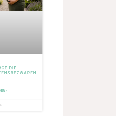
RCE DIE
TENSBEZWAREN
DER »
26