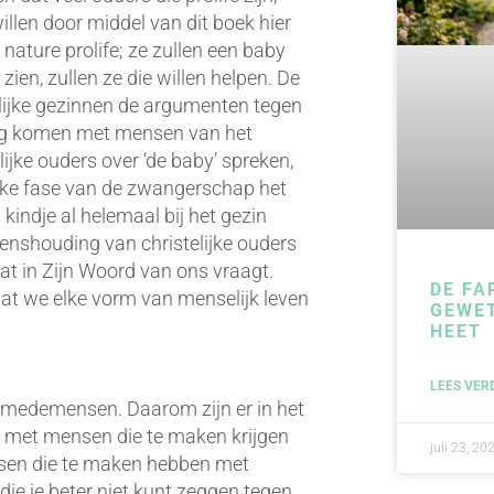
illen door middel van dit boek hier
nature prolife; ze zullen een baby
 zien, zullen ze die willen helpen. De
elijke gezinnen de argumenten tegen
ng komen met mensen van het
ijke ouders over ‘de baby’ spreken,
elke fase van de zwangerschap het
kindje al helemaal bij het gezin
venshouding van christelijke ouders
dat in Zijn Woord van ons vraagt.
DE FA
at we elke vorm van menselijk leven
GEWE
HEET
LEES VER
e medemensen. Daarom zijn er in het
met mensen die te maken krijgen
juli 23, 20
sen die te maken hebben met
 die je beter niet kunt zeggen tegen