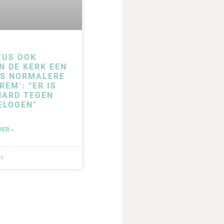
TUS OOK
N DE KERK EEN
DS NORMALERE
REM’: “ER IS
HARD TEGEN
ELOGEN”
DER »
26