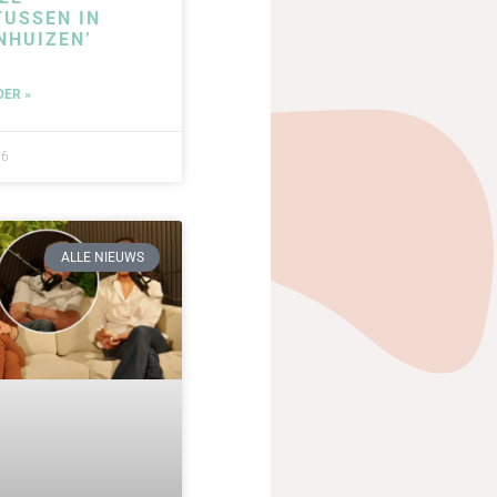
USSEN IN
NHUIZEN’
DER »
26
ALLE NIEUWS