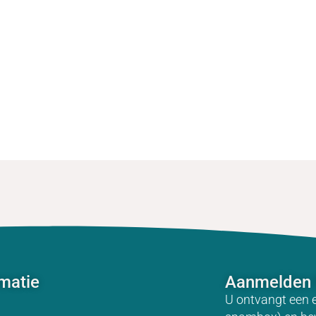
rmatie
Aanmelden 
U ontvangt een 