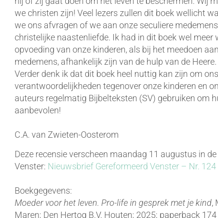
hij of zij gaat doen om het leven te beschermen. Wij 
we christen zijn! Veel lezers zullen dit boek wellicht 
we ons afvragen of we aan onze seculiere medemens
christelijke naastenliefde. Ik had in dit boek wel meer
opvoeding van onze kinderen, als bij het meedoen aan 
medemens, afhankelijk zijn van de hulp van de Heere. 
Verder denk ik dat dit boek heel nuttig kan zijn om on
verantwoordelijkheden tegenover onze kinderen en on
auteurs regelmatig Bijbelteksten (SV) gebruiken om 
aanbevolen!
C.A. van Zwieten-Oosterom
Deze recensie verscheen maandag 11 augustus in de
Venster:
Nieuwsbrief Gereformeerd Venster – Nr. 12
Boekgegevens:
Moeder voor het leven. Pro-life in gesprek met je kind
,
Maren; Den Hertog B.V. Houten; 2025; paperback 174