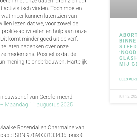
moeten met onze daden laten zien dat
wat activistisch vinden. Toch moeten
 wat meer kunnen laten zien van
 willen lezen dat we, voor zowel de
prolife-activiteiten en hulp aan onze
ABOR
Dit komt minder goed uit de verf.
BINNE
s te laten nadenken over onze
STEE
‘NOOD
ze medemens. Positief is dat de
GLAS
hun mening te onderbouwen. Hartelijk
MIJ G
LEES VER
 nieuwsbrief van Gereformeerd
juli 13, 20
4 – Maandag 11 augustus 2025
 Maaike Rosendal en Charmaine van
 pag.; ISBN 9789033133435; prijs €