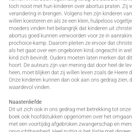
toch nooit met hun kinderen over abortus praten. Zij w
verandering in brengen. Volgens hen zijn kinderen van 
willen koesteren en als ze een klein, hulpeloos vogeltje
moeders vinden het belangrijk dat kinderen uit christ
abortus goed kunnen verwoorden voor ze in aanraki
prochoice-kamp. Daarom pleiten ze ervoor dat christel
als het gaat over een ongeboren kind, ongeacht in w
kind zich bevindt. Ouders moeten laten merken dat dit 
hoort. De auteurs zijn van mening dat door heel de le
heen, moet blijken dat zij willen leven zoals de Heere 
Onze kinderen kunnen dan ook aan ons gedrag zien, d
waardevol vinden.
Naastenliefde
Dit uit zich ook in ons gedrag met betrekking tot onz
boek ook hoofdstukken opgenomen over het omgaan 
met een voortijdig afgebroken zwangerschap en men
onvruchtbaarheid. Heel nuttig is het lijstje met dingen