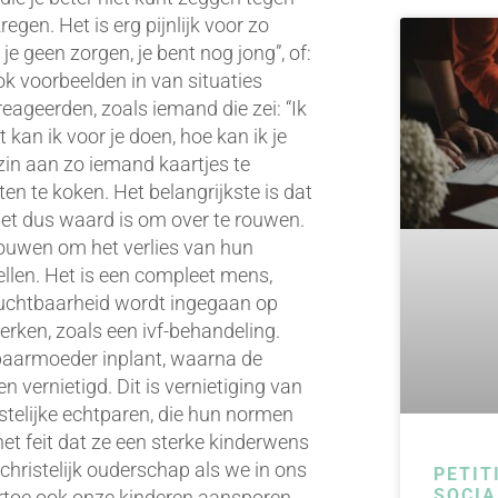
gen. Het is erg pijnlijk voor zo
e geen zorgen, je bent nog jong”, of:
ok voorbeelden in van situaties
ageerden, zoals iemand die zei: “Ik
 kan ik voor je doen, hoe kan ik je
ezin aan zo iemand kaartjes te
en te koken. Het belangrijkste is dat
 het dus waard is om over te rouwen.
rouwen om het verlies van hun
ellen. Het is een compleet mens,
uchtbaarheid wordt ingegaan op
ken, zoals een ivf-behandeling.
 baarmoeder inplant, waarna de
n vernietigd. Dit is vernietiging van
istelijke echtparen, die hun normen
et feit dat ze een sterke kinderwens
christelijk ouderschap als we in ons
PETIT
SOCIA
ertoe ook onze kinderen aansporen.