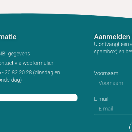
rmatie
Aanmelden 
U ontvangt een 
spambox) en be
NBI gegevens
ntact via webformulier
 - 20 82 20 28 (dinsdag en
Voornaam
onderdag)
E-mail