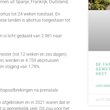
en uit Spanje, Frankrijk, Duitsland,
bortus tot 24 weken toestaat. En
se landen is abortus toegestaan tot
 is licht gedaald van 2.981 naar
mester (tot 12 weken en zes dagen).
gen, werden er 4.759 abortussen
DE FA
en stijging van 1,78%
GEWE
HEET
LEES VER
schapsafbrekingen na prenatale
juli 23, 20
 afgebroken en in 2021 waren dat er
 is opmerkelijk veel. Dit zou voor het