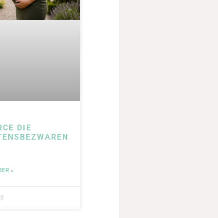
RCE DIE
TENSBEZWAREN
DER »
26