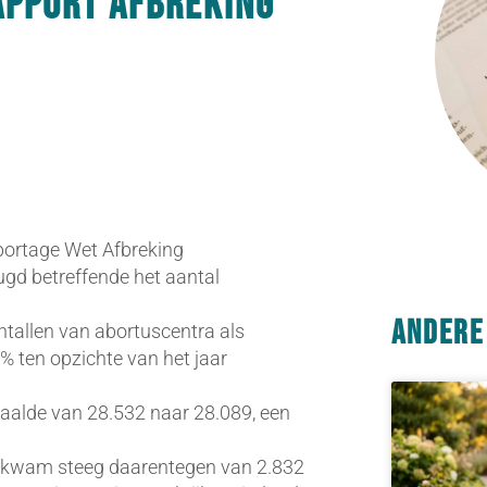
apport afbreking
portage Wet Afbreking
gd betreffende het aantal
Andere
ntallen van abortuscentra als
 ten opzichte van het jaar
aalde van 28.532 naar 28.089, een
d kwam steeg daarentegen van 2.832