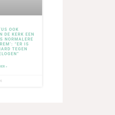
TUS OOK
N DE KERK EEN
DS NORMALERE
REM’: “ER IS
HARD TEGEN
ELOGEN”
DER »
26