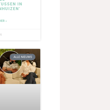
USSEN IN
NHUIZEN’
DER »
26
ALLE NIEUWS