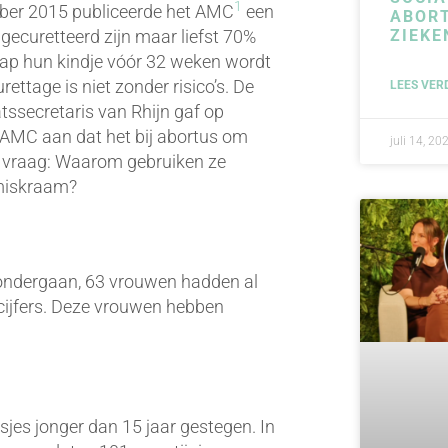
1
mber 2015 publiceerde het AMC
een
ABORT
ecuretteerd zijn maar liefst 70%
ZIEKE
ap hun kindje vóór 32 weken wordt
ttage is niet zonder risico’s. De
LEES VER
aatssecretaris van Rhijn gaf op
t AMC aan dat het bij abortus om
juli 14, 20
de vraag: Waarom gebruiken ze
 miskraam?
 ondergaan, 63 vrouwen hadden al
 cijfers. Deze vrouwen hebben
isjes jonger dan 15 jaar gestegen. In