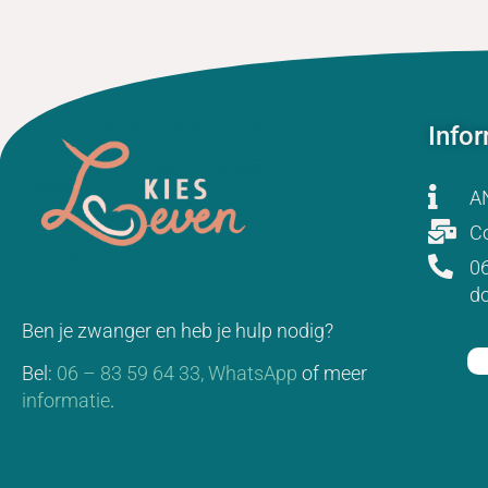
Info
A
Co
06
d
Ben je zwanger en heb je hulp nodig?
Bel:
06 – 83 59 64 33,
WhatsApp
of meer
informatie
.