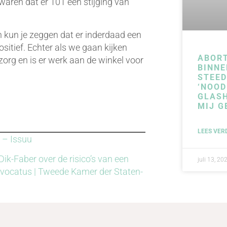
waren dat er 101 een stijging van
n kun je zeggen dat er inderdaad een
positief. Echter als we gaan kijken
ABOR
 zorg en is er werk aan de winkel voor
BINNE
STEE
‘NOOD
GLAS
MIJ G
LEES VER
 – Issuu
ik-Faber over de risico’s van een
juli 13, 20
ovocatus | Tweede Kamer der Staten-