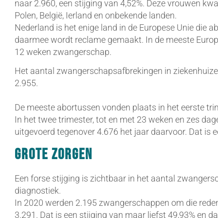
naar 2.960, een stijging van 4,52%. Deze vrouwen kwam
Polen, België, Ierland en onbekende landen.
Nederland is het enige land in de Europese Unie die a
daarmee wordt reclame gemaakt. In de meeste Europe
12 weken zwangerschap.
Het aantal zwangerschapsafbrekingen in ziekenhuizen
2.955.
De meeste abortussen vonden plaats in het eerste tri
In het twee trimester, tot en met 23 weken en zes da
uitgevoerd tegenover 4.676 het jaar daarvoor. Dat is e
Grote zorgen
Een forse stijging is zichtbaar in het aantal zwanger
diagnostiek.
In 2020 werden 2.195 zwangerschappen om die reden
3.291. Dat is een stijging van maar liefst 49,93% en dat