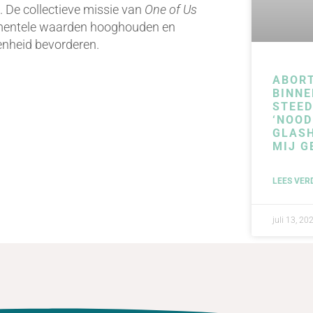
. De collectieve missie van
One of Us
damentele waarden hooghouden en
eenheid bevorderen.
ABOR
BINNE
STEE
‘NOOD
GLAS
MIJ G
LEES VER
juli 13, 20