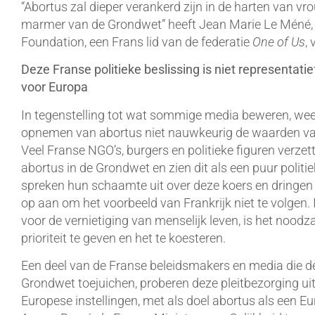
“Abortus zal dieper verankerd zijn in de harten van v
marmer van de Grondwet” heeft Jean Marie Le Méné, 
Foundation, een Frans lid van de federatie
One of Us
, 
Deze Franse politieke beslissing is niet representat
voor Europa
In tegenstelling tot wat sommige media beweren, wee
opnemen van abortus niet nauwkeurig de waarden va
Veel Franse NGO’s, burgers en politieke figuren verz
abortus in de Grondwet en zien dit als een puur polit
spreken hun schaamte uit over deze koers en dringen e
op aan om het voorbeeld van Frankrijk niet te volgen. 
voor de vernietiging van menselijk leven, is het nood
prioriteit te geven en het te koesteren.
Een deel van de Franse beleidsmakers en media die d
Grondwet toejuichen, proberen deze pleitbezorging uit
Europese instellingen, met als doel abortus als een E