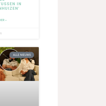
USSEN IN
NHUIZEN’
DER »
26
ALLE NIEUWS