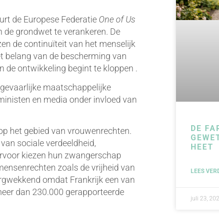
urt de Europese Federatie
One of Us
n de grondwet te verankeren. De
en de continuïteit van het menselijk
et belang van de bescherming van
n de ontwikkeling begint te kloppen .
gevaarlijke maatschappelijke
feministen en media onder invloed van
DE FA
r op het gebied van vrouwenrechten.
GEWE
 van sociale verdeeldheid,
HEET
 ervoor kiezen hun zwangerschap
mensenrechten zoals de vrijheid van
LEES VER
orgwekkend omdat Frankrijk een van
 meer dan 230.000 gerapporteerde
juli 23, 20