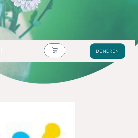
l
DONEREN