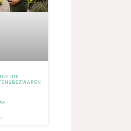
RCE DIE
TENSBEZWAREN
DER »
26