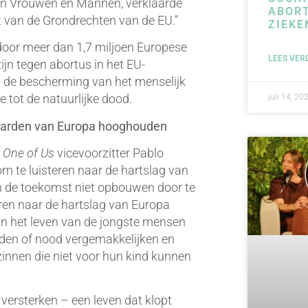
sen Vrouwen en Mannen, verklaarde
ABORT
 van de Grondrechten van de EU.”
ZIEKE
door meer dan 1,7 miljoen Europese
LEES VER
ijn tegen abortus in het EU-
t de bescherming van het menselijk
 tot de natuurlijke dood.
juli 14, 20
waarden van Europa hooghouden
t
One of Us
vicevoorzitter Pablo
m te luisteren naar de hartslag van
n de toekomst niet opbouwen door te
eren naar de hartslag van Europa
n het leven van de jongste mensen
den of nood vergemakkelijken en
innen die niet voor hun kind kunnen
 versterken – een leven dat klopt