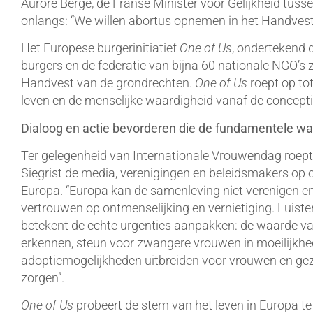
Aurore Bergé, de Franse Minister voor Gelijkheid tus
onlangs: “We willen abortus opnemen in het Handvest
Het Europese burgerinitiatief
One of Us
, ondertekend 
burgers en de federatie van bijna 60 nationale NGO’s z
Handvest van de grondrechten.
One of Us
roept op to
leven en de menselijke waardigheid vanaf de conceptie
Dialoog en actie bevorderen die de fundamentele 
Ter gelegenheid van Internationale Vrouwendag roep
Siegrist de media, verenigingen en beleidsmakers op o
Europa. “Europa kan de samenleving niet verenigen e
vertrouwen op ontmenselijking en vernietiging. Luist
betekent de echte urgenties aanpakken: de waarde va
erkennen, steun voor zwangere vrouwen in moeilijkhe
adoptiemogelijkheden uitbreiden voor vrouwen en gez
zorgen”.
One of Us
probeert de stem van het leven in Europa te