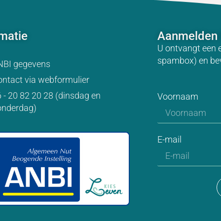
rmatie
Aanmelden 
U ontvangt een 
spambox) en be
NBI gegevens
ntact via webformulier
 - 20 82 20 28 (dinsdag en
Voornaam
onderdag)
E-mail