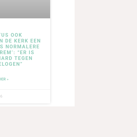
TUS OOK
N DE KERK EEN
DS NORMALERE
REM’: “ER IS
HARD TEGEN
ELOGEN”
DER »
26