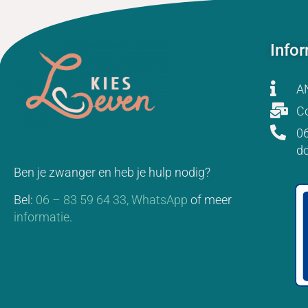
Info
A
Co
06
d
Ben je zwanger en heb je hulp nodig?
Bel:
06 – 83 59 64 33,
WhatsApp
of meer
informatie
.