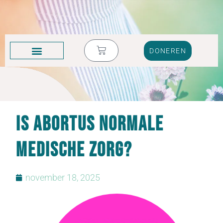
DONEREN
KRUIK VOL TRANEN
Is abortus normale
medische zorg?
november 18, 2025