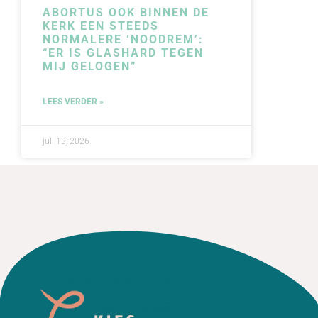
ABORTUS OOK BINNEN DE
KERK EEN STEEDS
NORMALERE ‘NOODREM’:
“ER IS GLASHARD TEGEN
MIJ GELOGEN”
LEES VERDER »
juli 13, 2026