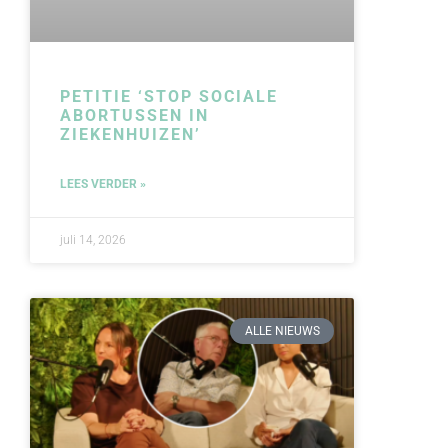
PETITIE ‘STOP SOCIALE
ABORTUSSEN IN
ZIEKENHUIZEN’
LEES VERDER »
juli 14, 2026
ALLE NIEUWS