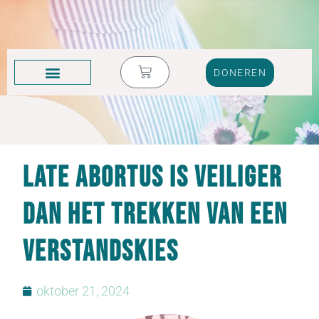
DONEREN
KRUIK VOL TRANEN
Late abortus is veiliger
dan het trekken van een
verstandskies
oktober 21, 2024