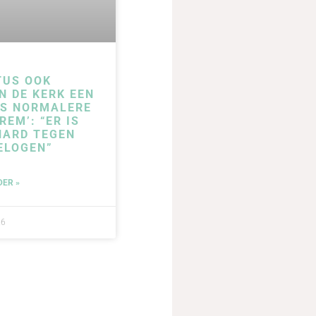
TUS OOK
N DE KERK EEN
DS NORMALERE
REM’: “ER IS
HARD TEGEN
ELOGEN”
DER »
26