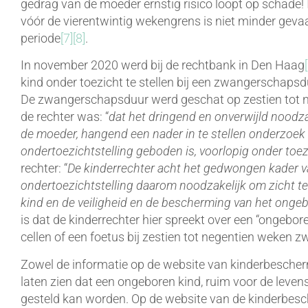
gedrag van de moeder ernstig risico loopt op schade
vóór de vierentwintig wekengrens is niet minder gevaar
periode
[7]
[8]
.
In november 2020 werd bij de rechtbank in Den Haag
kind onder toezicht te stellen bij een zwangerschaps
De zwangerschapsduur werd geschat op zestien tot n
de rechter was: “
dat het dringend en onverwijld noodza
de moeder, hangend een nader in te stellen onderzoek 
ondertoezichtstelling geboden is, voorlopig onder toe
rechter: “
De kinderrechter acht het gedwongen kader v
ondertoezichtstelling daarom noodzakelijk om zicht 
kind en de veiligheid en de bescherming van het onge
is dat de kinderrechter hier spreekt over een “ongebor
cellen of een foetus bij zestien tot negentien weken 
Zowel de informatie op de website van kinderbescherm
laten zien dat een ongeboren kind, ruim voor de leve
gesteld kan worden. Op de website van de kinderbesch