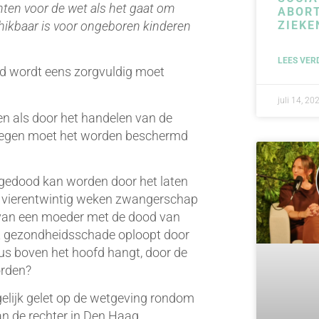
ten voor de wet als het gaat om
ABORT
hikbaar is voor ongeboren kinderen
ZIEKE
LEES VER
rd wordt eens zorgvuldig moet
juli 14, 20
en als door het handelen van de
tegen moet het worden beschermd
 gedood kan worden door het laten
ot vierentwintig weken zwangerschap
en van een moeder met de dood van
het gezondheidsschade oploopt door
tus boven het hoofd hangt, door de
orden?
lijk gelet op de wetgeving rondom
n de rechter in Den Haag.