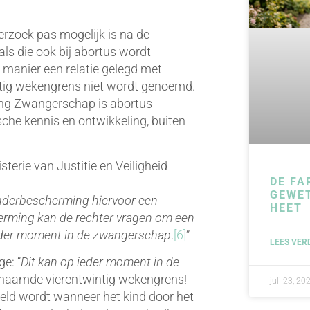
verzoek pas mogelijk is na de
ls die ook bij abortus wordt
 manier een relatie gelegd met
ntig wekengrens niet wordt genoemd.
ing Zwangerschap is abortus
che kennis en ontwikkeling, buiten
erie van Justitie en Veiligheid
DE FA
GEWE
inderbescherming hiervoor een
HEET
herming kan de rechter vragen om een
 ieder moment in de zwangerschap
.
[6]
”
LEES VER
e: “
Dit kan op ieder moment in de
genaamde vierentwintig wekengrens!
juli 23, 20
steld wordt wanneer het kind door het