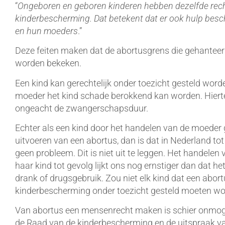
“
Ongeboren en geboren kinderen hebben dezelfde rech
kinderbescherming. Dat betekent dat er ook hulp besc
en hun moeders
.”
Deze feiten maken dat de abortusgrens die gehantee
worden bekeken.
Een kind kan gerechtelijk onder toezicht gesteld word
moeder het kind schade berokkend kan worden. Hier
ongeacht de zwangerschapsduur.
Echter als een kind door het handelen van de moeder
uitvoeren van een abortus, dan is dat in Nederland t
geen probleem. Dit is niet uit te leggen. Het handel
haar kind tot gevolg lijkt ons nog ernstiger dan dat 
drank of drugsgebruik. Zou niet elk kind dat een abor
kinderbescherming onder toezicht gesteld moeten w
Van abortus een mensenrecht maken is schier onmoge
de Raad van de kinderbescherming en de uitspraak va