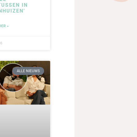
USSEN IN
NHUIZEN’
DER »
26
ALLE NIEUWS