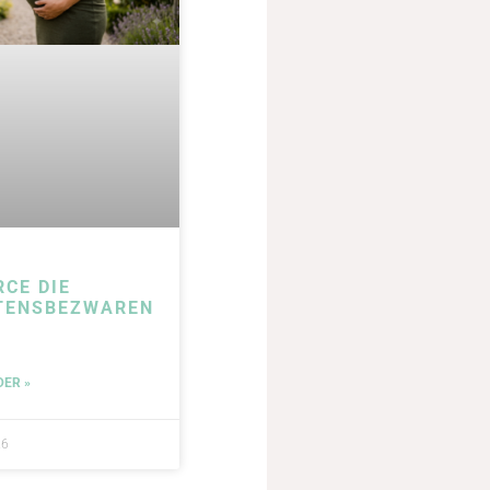
RCE DIE
TENSBEZWAREN
DER »
26