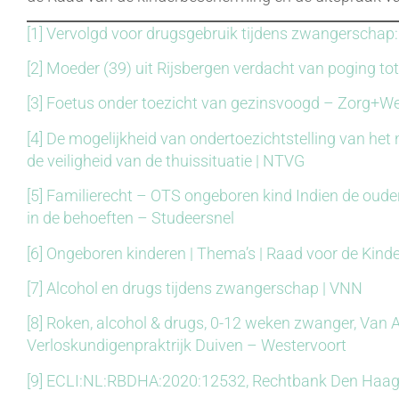
[1]
Vervolgd voor drugsgebruik tijdens zwangerschap: ‘
[2]
Moeder (39) uit Rijsbergen verdacht van poging to
[3]
Foetus onder toezicht van gezinsvoogd – Zorg+We
[4]
De mogelijkheid van ondertoezichtstelling van het n
de veiligheid van de thuissituatie | NTVG
[5]
Familierecht – OTS ongeboren kind Indien de ouder
in de behoeften – Studeersnel
[6]
Ongeboren kinderen | Thema’s | Raad voor de Kin
[7]
Alcohol en drugs tijdens zwangerschap | VNN
[8]
Roken, alcohol & drugs, 0-12 weken zwanger, Van 
Verloskundigenpraktrijk Duiven – Westervoort
[9]
ECLI:NL:RBDHA:2020:12532, Rechtbank Den Haag,