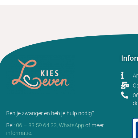
Info
A
Co
06
d
Ben je zwanger en heb je hulp nodig?
Bel:
06 – 83 59 64 33,
WhatsApp
of meer
informatie
.