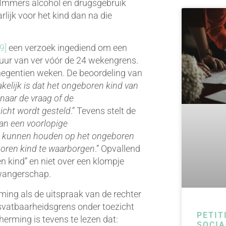
! Immers alcohol en drugsgebruik
lijk voor het kind dan na die
[9]
een verzoek ingediend om een
duur van ver vóór de 24 wekengrens.
egentien weken. De beoordeling van
kelijk is dat het ongeboren kind van
naar de vraag of de
zicht wordt gesteld
.” Tevens stelt de
an een voorlopige
te kunnen houden op het ongeboren
boren kind te waarborgen
.” Opvallend
en kind” en niet over een klompje
zwangerschap.
ing als de uitspraak van de rechter
nsvatbaarheidsgrens onder toezicht
PETIT
erming is tevens te lezen dat:
SOCIA