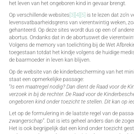
het leven van het ongeboren kind in gevaar brengt.
Op verschillende websites
[3]
[4]
[5]
is te lezen dat zo’n 
levensvatbaarheidsgrens van vierentwintig weken, zoa
gehanteerd. Op deze sites wordt dus op een of andere
abortus. Ondanks dat in de abortuswet die vierentwi
Volgens de memory van toelichting bij de Wet Afbrek
toegestaan totdat het kindje volgens de huidige medis
de baarmoeder in leven kan blijven.
Op de website van de kinderbescherming van het minist
staat een opmerkelijke passage:
“
Is een maatregel nodig? Dan dient de Raad voor de K
verzoek in bij de rechter. De Raad voor de Kinderbesc
ongeboren kind onder toezicht te stellen. Dit kan op
Let op de formulering in de laatste regel van de passag
zwangerschap
”. Dat is iets geheel anders dan de zo
Het is ook begrijpelijk dat een kind onder toezicht ge