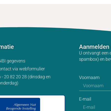
rmatie
Aanmelden 
U ontvangt een 
spambox) en be
NBI gegevens
ntact via webformulier
 - 20 82 20 28 (dinsdag en
Voornaam
onderdag)
E-mail