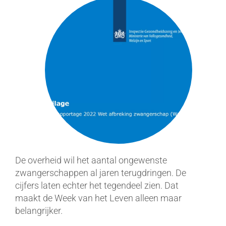
De overheid wil het aantal ongewenste
zwangerschappen al jaren terugdringen. De
cijfers laten echter het tegendeel zien. Dat
maakt de Week van het Leven alleen maar
belangrijker.