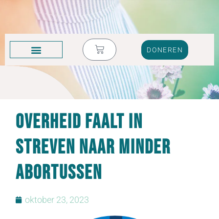
DONEREN
KRUIK VOL TRANEN
Overheid faalt in
streven naar minder
abortussen
oktober 23, 2023