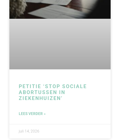
PETITIE ‘STOP SOCIALE
ABORTUSSEN IN
ZIEKENHUIZEN’
LEES VERDER »
juli 14, 2026