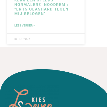
KERK EEN STEEDS
NORMALERE ‘NOODREM’:
“ER IS GLASHARD TEGEN
MIJ GELOGEN”
LEES VERDER »
juli 13, 2026