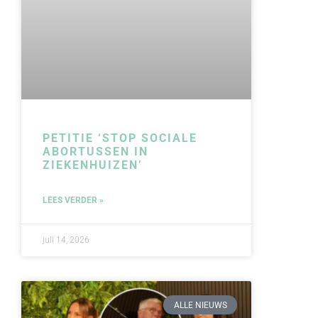
PETITIE ‘STOP SOCIALE
ABORTUSSEN IN
ZIEKENHUIZEN’
LEES VERDER »
juli 14, 2026
ALLE NIEUWS