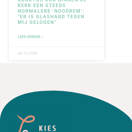
KERK EEN STEEDS
NORMALERE ‘NOODREM’:
“ER IS GLASHARD TEGEN
MIJ GELOGEN”
LEES VERDER »
juli 13, 2026