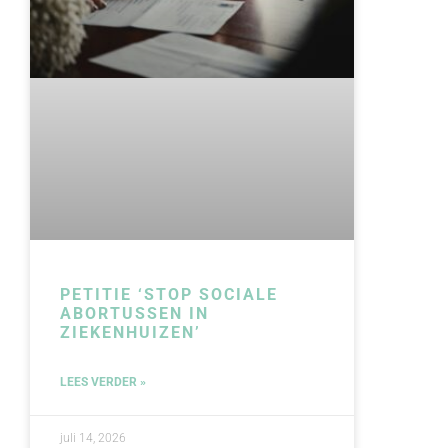
PETITIE ‘STOP SOCIALE
ABORTUSSEN IN
ZIEKENHUIZEN’
LEES VERDER »
juli 14, 2026