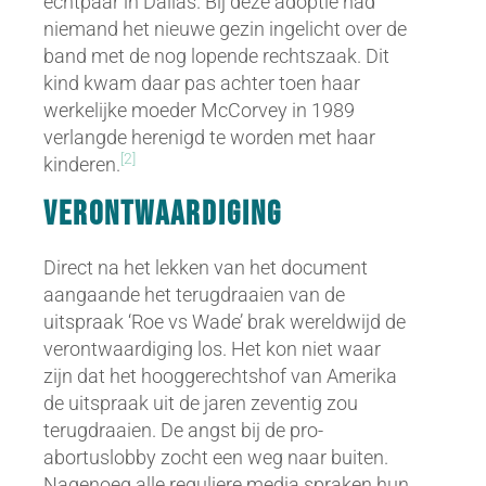
echtpaar in Dallas. Bij deze adoptie had
niemand het nieuwe gezin ingelicht over de
band met de nog lopende rechtszaak. Dit
kind kwam daar pas achter toen haar
werkelijke moeder McCorvey in 1989
verlangde herenigd te worden met haar
[2]
kinderen.
Verontwaardiging
Direct na het lekken van het document
aangaande het terugdraaien van de
uitspraak ‘Roe vs Wade’ brak wereldwijd de
verontwaardiging los. Het kon niet waar
zijn dat het hooggerechtshof van Amerika
de uitspraak uit de jaren zeventig zou
terugdraaien. De angst bij de pro-
abortuslobby zocht een weg naar buiten.
Nagenoeg alle reguliere media spraken hun