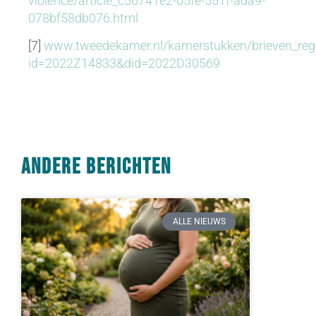
violence/article_c56741e2-05fe-551f-ada9-
078bf58db076.html
[7]
www.tweedekamer.nl/kamerstukken/brieven_rege
id=2022Z14833&did=2022D30569
Andere berichten
ALLE NIEUWS