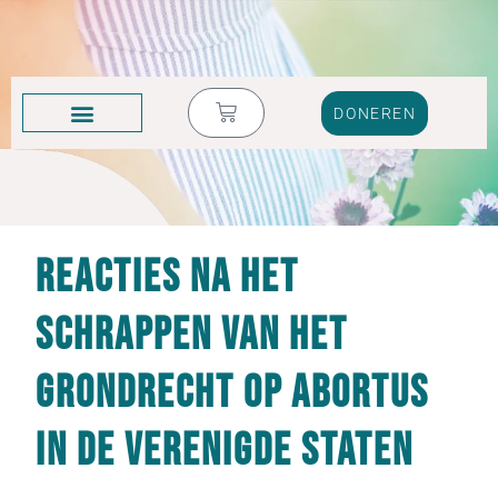
DONEREN
KRUIK VOL TRANEN
Reacties na het
schrappen van het
grondrecht op abortus
in de Verenigde Staten