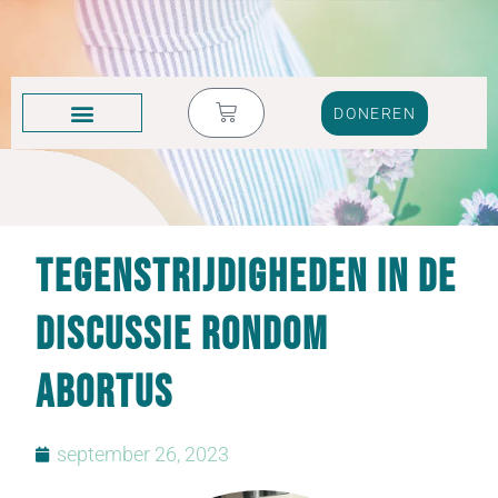
DONEREN
KRUIK VOL TRANEN
Tegenstrijdigheden in de
discussie rondom
abortus
september 26, 2023