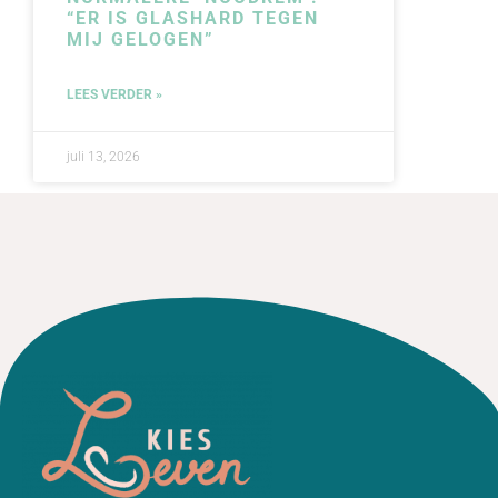
“ER IS GLASHARD TEGEN
MIJ GELOGEN”
LEES VERDER »
juli 13, 2026