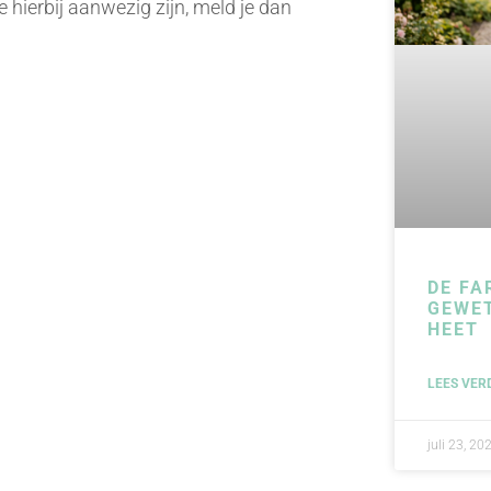
 hierbij aanwezig zijn, meld je dan
DE FA
GEWE
HEET
LEES VER
juli 23, 20