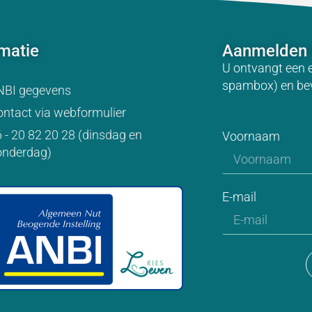
rmatie
Aanmelden 
U ontvangt een 
spambox) en be
NBI gegevens
ntact via webformulier
 - 20 82 20 28 (dinsdag en
Voornaam
onderdag)
E-mail