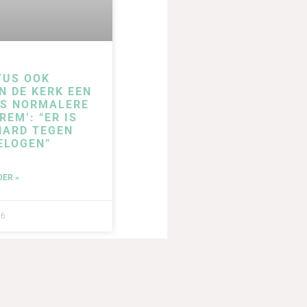
TUS OOK
N DE KERK EEN
DS NORMALERE
REM’: “ER IS
HARD TEGEN
ELOGEN”
DER »
26