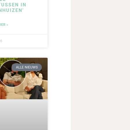
USSEN IN
NHUIZEN’
DER »
26
ALLE NIEUWS