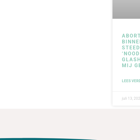
ABOR
BINNE
STEE
‘NOOD
GLAS
MIJ G
LEES VER
juli 13, 20