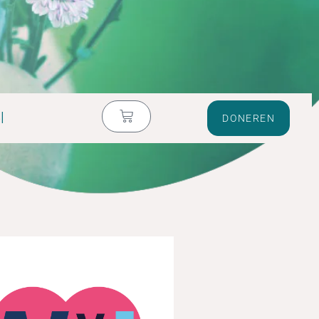
l
DONEREN