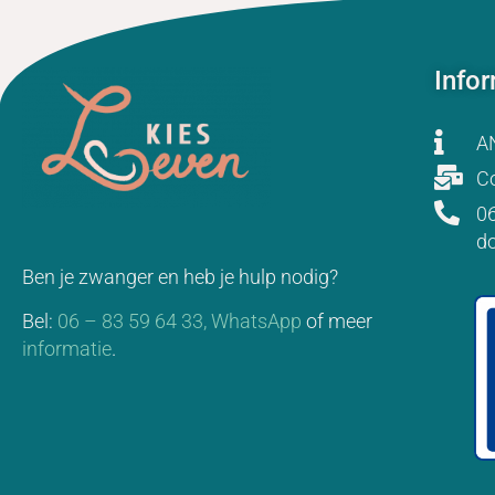
Info
A
Co
06
d
Ben je zwanger en heb je hulp nodig?
Bel:
06 – 83 59 64 33,
WhatsApp
of meer
informatie
.