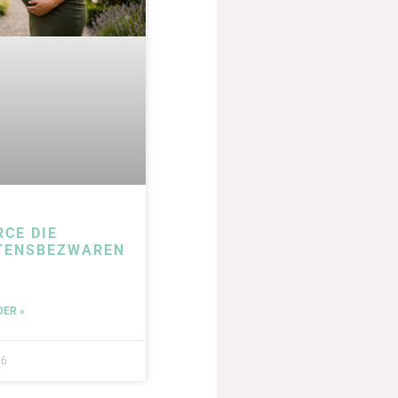
RCE DIE
TENSBEZWAREN
DER »
26