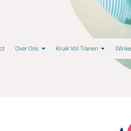
ct
Over Ons
Kruik Vol Tranen
Winke