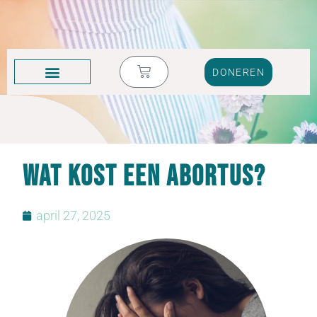
DONEREN
KRUIK VOL TRANEN
Wat kost een abortus?
april 27, 2025