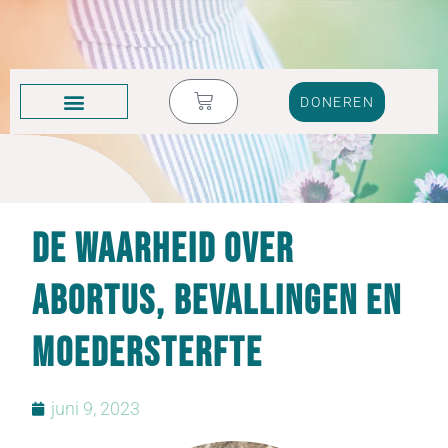
DONEREN
KRUIK VOL TRANEN
De waarheid over
abortus, bevallingen en
moedersterfte
juni 9, 2023