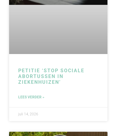
PETITIE ‘STOP SOCIALE
ABORTUSSEN IN
ZIEKENHUIZEN’
LEES VERDER »
juli 14, 2026