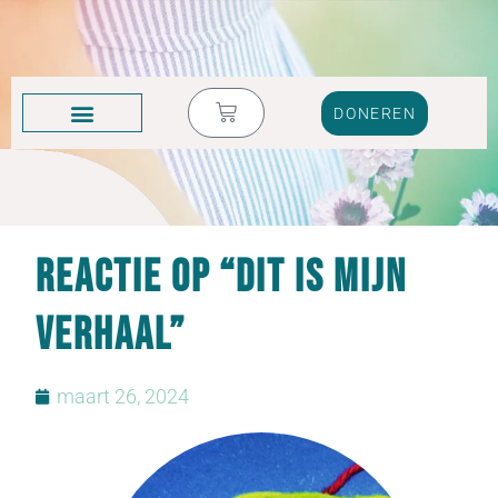
DONEREN
KRUIK VOL TRANEN
Reactie op “Dit is mijn
verhaal”
maart 26, 2024