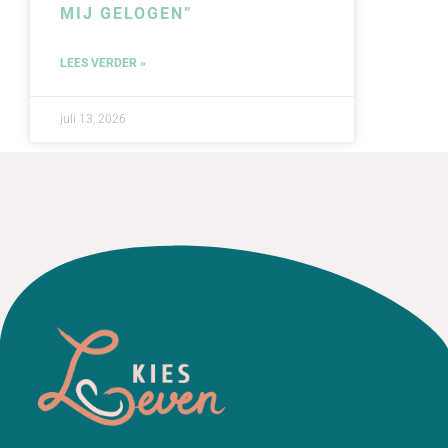
MIJ GELOGEN”
LEES VERDER »
juli 13, 2026